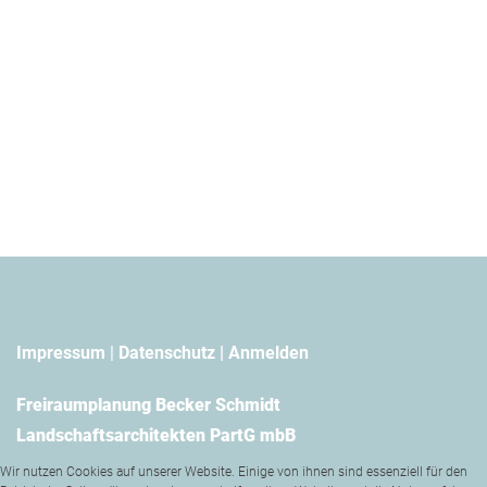
Impressum
|
Datenschutz |
Anmelden
Freiraumplanung Becker Schmidt
Landschaftsarchitekten PartG mbB
Wir nutzen Cookies auf unserer Website. Einige von ihnen sind essenziell für den