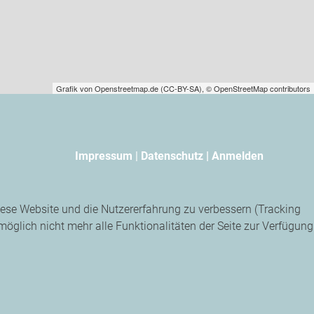
Grafik von
Openstreetmap.de
(
CC-BY-SA
),
© OpenStreetMap contributors
Impressum
|
Datenschutz |
Anmelden
diese Website und die Nutzererfahrung zu verbessern (Tracking
öglich nicht mehr alle Funktionalitäten der Seite zur Verfügung