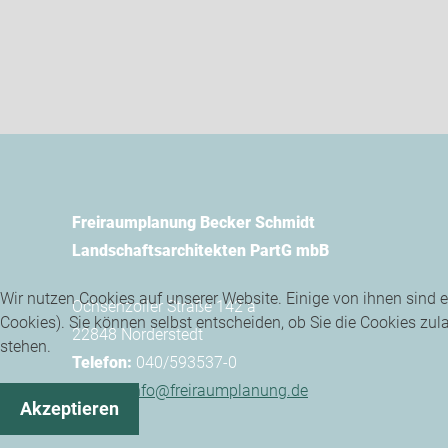
Freiraumplanung Becker Schmidt
Landschaftsarchitekten PartG mbB
Wir nutzen Cookies auf unserer Website. Einige von ihnen sind e
Ochsenzoller Straße 142 a
Cookies). Sie können selbst entscheiden, ob Sie die Cookies zul
22848 Norderstedt
stehen.
Telefon:
040/593537-0
E-Mail:
info@freiraumplanung.de
Akzeptieren